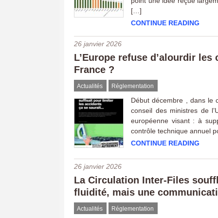
point une idée reçue largeme
[…]
CONTINUE READING
26 janvier 2026
L’Europe refuse d’alourdir les 
France ?
Actualités
Réglementation
Début décembre , dans le ca
conseil des ministres de 
européenne visant : à sup
contrôle technique annuel p
CONTINUE READING
26 janvier 2026
La Circulation Inter-Files souf
fluidité, mais une communicati
Actualités
Réglementation