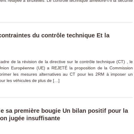
nt relayée à Bruxelles. Le contrôle technique améliore-t-il la sécurité
contraintes du contrôle technique Et la
dre de la révision de la directive sur le contrôle technique (CT) , le
l’Union Européenne (UE) a REJETÉ la proposition de la Commission
primer les mesures alternatives au CT pour les 2RM à imposer un
our les véhicules de plus de […]
fle sa première bougie Un bilan positif pour la
on jugée insuffisante