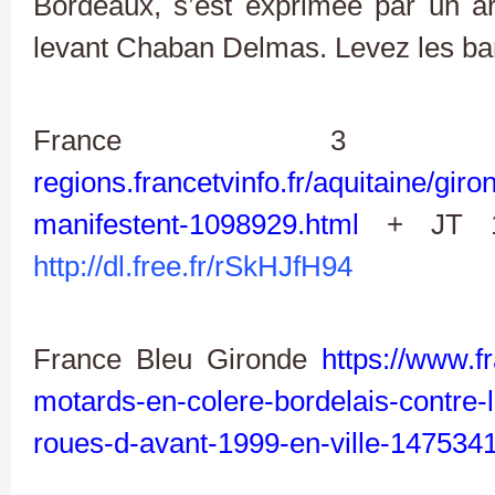
Bordeaux, s’est exprimée par un ar
levant Chaban Delmas. Levez les bar
France 3 Aqui
regions.francetvinfo.fr/aquitaine/gi
manifestent-1098929.html
+ JT 1
http://dl.free.fr/rSkHJfH94
France Bleu Gironde
https://www.fr
motards-en-colere-bordelais-contre-l
roues-d-avant-1999-en-ville-147534