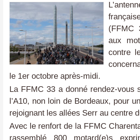
L’antenn
françai
(FFMC 3
aux mot
contre le
concerna
le 1er octobre après-midi.
La FFMC 33 a donné rendez-vous sur
l’A10, non loin de Bordeaux, pour u
rejoignant les allées Serr au centre d
Avec le renfort de la FFMC Charenta
rassemblé 800 motard(e)s expri