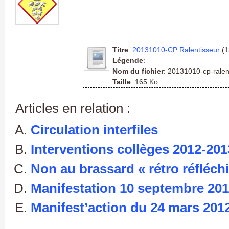
Titre
:
20131010-CP Ralentisseur
(1
Légende
:
Nom du fichier
: 20131010-cp-ralen
Taille
: 165 Ko
Articles en relation :
Circulation interfiles
Interventions collèges 2012-201
Non au brassard « rétro réfléch
Manifestation 10 septembre 20
Manifest’action du 24 mars 201