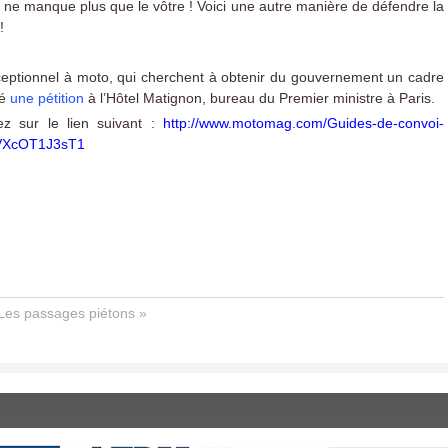
 Il ne manque plus que le vôtre ! Voici une autre manière de défendre la
!
xceptionnel à moto, qui cherchent à obtenir du gouvernement un cadre
sé
une pétition
à l’Hôtel Matignon, bureau du Premier ministre à Paris.
quez sur le lien suivant :
http://www.motomag.com/Guides-de-convoi-
#.VXcOT1J3sT1
Les passages piétons »