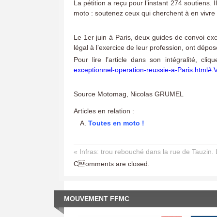
La pétition a reçu pour l’instant 274 soutiens.
moto : soutenez ceux qui cherchent à en vivre 
Le 1er juin à Paris, deux guides de convoi e
légal à l’exercice de leur profession, ont dépo
Pour lire l’article dans son intégralité, cli
exceptionnel-operation-reussie-a-Paris.html
Source Motomag, Nicolas GRUMEL
Articles en relation :
Toutes en moto !
« Infras: trou rebouché dans la rue de Tauzin.
Comments are closed.
MOUVEMENT FFMC