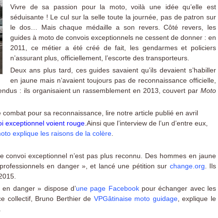
Vivre de sa passion pour la moto, voilà une idée qu’elle est
séduisante ! Le cul sur la selle toute la journée, pas de patron sur
le dos… Mais chaque médaille a son revers. Côté revers, les
guides à moto de convois exceptionnels ne cessent de donner : en
2011, ce métier a été créé de fait, les gendarmes et policiers
n’assurant plus, officiellement, l’escorte des transporteurs.
Deux ans plus tard, ces guides savaient qu’ils devaient s’habiller
en jaune mais n’avaient toujours pas de reconnaissance officielle,
endus : ils organisaient un rassemblement en 2013, couvert par
Moto
 combat pour sa reconnaissance, lire notre article publié en avril
oi exceptionnel voient rouge
.Ainsi que l’interview de l’un d’entre eux,
to explique les raisons de la colère
.
de convoi exceptionnel n’est pas plus reconnu. Des hommes en jaune
 professionnels en danger », et lancé une pétition sur
change.org
. Ils
 2015.
s en danger » dispose d’
une page Facebook
pour échanger avec les
e collectif, Bruno Berthier de
VPGâtinaise moto guidage
, explique le
.