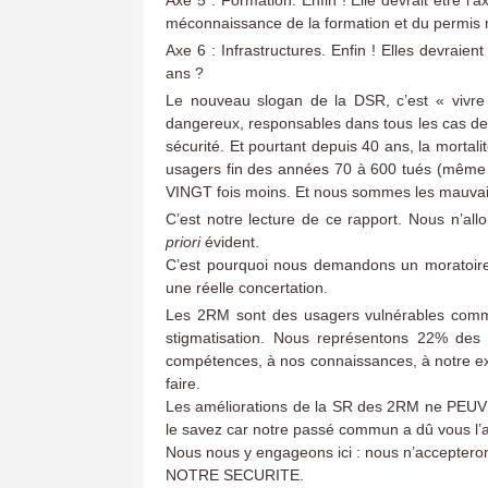
Axe 5 : Formation. Enfin ! Elle devrait être l
méconnaissance de la formation et du permis 
Axe 6 : Infrastructures. Enfin ! Elles devraien
ans ?
Le nouveau slogan de la DSR, c’est « vivr
dangereux, responsables dans tous les cas de 
sécurité. Et pourtant depuis 40 ans, la mortal
usagers fin des années 70 à 600 tués (même si
VINGT fois moins. Et nous sommes les mauvai
C’est notre lecture de ce rapport. Nous n’allo
priori
évident.
C’est pourquoi nous demandons un moratoire
une réelle concertation.
Les 2RM sont des usagers vulnérables comm
stigmatisation. Nous représentons 22% de
compétences, à nos connaissances, à notre e
faire.
Les améliorations de la SR des 2RM ne PEUVE
le savez car notre passé commun a dû vous l’
Nous nous y engageons ici : nous n’accepteron
NOTRE SECURITE.