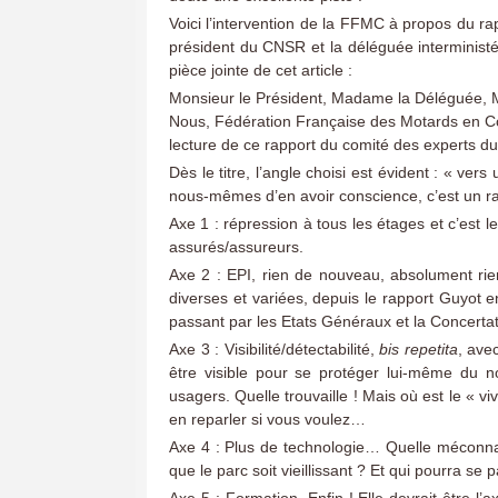
Voici l’intervention de la FFMC à propos du ra
président du CNSR et la déléguée interministér
pièce jointe de cet article :
Monsieur le Président, Madame la Déléguée,
Nous, Fédération Française des Motards en Co
lecture de ce rapport du comité des experts 
Dès le titre, l’angle choisi est évident : « v
nous-mêmes d’en avoir conscience, c’est un ra
Axe 1 : répression à tous les étages et c’est l
assurés/assureurs.
Axe 2 : EPI, rien de nouveau, absolument rie
diverses et variées, depuis le rapport Guyot
passant par les Etats Généraux et la Concerta
Axe 3 : Visibilité/détectabilité,
bis repetita
, ave
être visible pour se protéger lui-même du 
usagers. Quelle trouvaille ! Mais où est le « 
en reparler si vous voulez…
Axe 4 : Plus de technologie… Quelle méconn
que le parc soit vieillissant ? Et qui pourra se