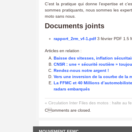
C’est la pratique qui donne l’expertise et c
sommes pratiquants, nous sommes les experts,
moto sans nous.
Documents joints
rapport_2rm_vf-1.pdf
3 février PDF 1.5
Articles en relation :
Baisse des vitesses, inflation sécuritai
CNSR : une « sécurité routière » touj
Rendez-nous notre argent !
Vers une inversion de la courbe de la m
La FFMC et 40 Millions d’automobilist
radars embarqués
« Circulation Inter Files des motos : halte au fe
Comments are closed.
MOUVEMENT FFMC