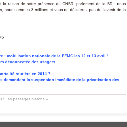
’est la raison de notre présence au CNSR, parlement de la SR : nous
 nous sommes 3 millions et vous ne déciderez pas de l’avenir de la
 Mo
re : mobilisation nationale de la FFMC les 12 et 13 avril !
ours déconnectée des usagers
ortalité routière en 2014 ?
es demandent la suspension immédiate de la privatisation des
u !
Les passages piétons »