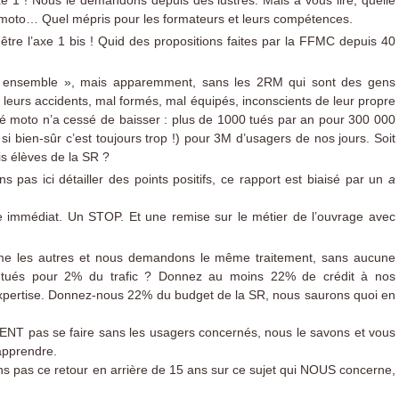
’axe 1 ! Nous le demandons depuis des lustres. Mais à vous lire, quelle
moto… Quel mépris pour les formateurs et leurs compétences.
t être l’axe 1 bis ! Quid des propositions faites par la FFMC depuis 40
e ensemble », mais apparemment, sans les 2RM qui sont des gens
leurs accidents, mal formés, mal équipés, inconscients de leur propre
ité moto n’a cessé de baisser : plus de 1000 tués par an pour 300 000
 bien-sûr c’est toujours trop !) pour 3M d’usagers de nos jours. Soit
s élèves de la SR ?
ns pas ici détailler des points positifs, ce rapport est biaisé par un
a
 immédiat. Un STOP. Et une remise sur le métier de l’ouvrage avec
e les autres et nous demandons le même traitement, sans aucune
s tués pour 2% du trafic ? Donnez au moins 22% de crédit à nos
xpertise. Donnez-nous 22% du budget de la SR, nous saurons quoi en
NT pas se faire sans les usagers concernés, nous le savons et vous
apprendre.
s pas ce retour en arrière de 15 ans sur ce sujet qui NOUS concerne,