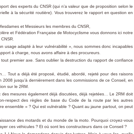
pport des experts du CNSR (qui n’a valeur que de proposition selon le
ielle à la sécurité routière). Vous trouverez le rapport en question en
 Mesdames et Messieurs les membres du CNSR,
lère et Fédération Française de Motocyclisme vous donnons ici notre
du CNSR.
ers un usage adapté à leur vulnérabilité », nous sommes donc incapables
pport à charge, nous avons affaire à des procureurs.
e tout premier axe. Sans oublier la destruction du rapport de confiance
n… Tout a déjà été proposé, étudié, abordé, rejeté pour des raisons
 en 2008 jusqu’à dernièrement dans les commissions de ce Conseil, en
tion sur le 2RM.
c des mesures également déjà discutées, déjà rejetées… Le 2RM doit
non-respect des règles de base du Code de la route par les autres
vivre ensemble » ? Qui est vulnérable ? Quant au jaune partout, on peut
aissance des motards et du monde de la moto. Pourquoi croyez-vous
 payer ces véhicules ? Et où sont les constructeurs dans ce Conseil ?