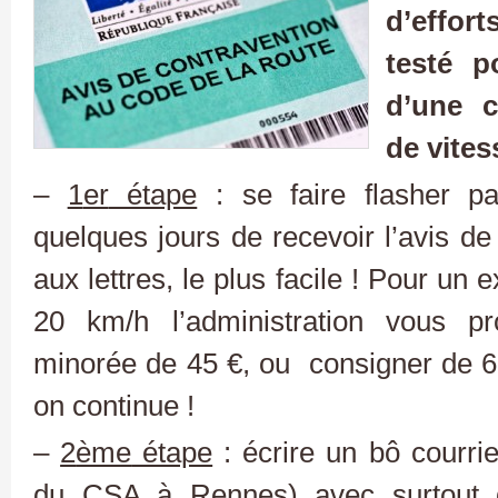
d’effor
testé p
d’une c
de vites
–
1
er
étape
: se faire flasher pa
quelques jours de recevoir l’avis de
aux lettres, le plus facile ! Pour un
20 km/h l’administration vous p
minorée de 45 €, ou consigner de 68
on continue !
–
2
ème
étape
: écrire un bô courri
du CSA à Rennes) avec surtout d