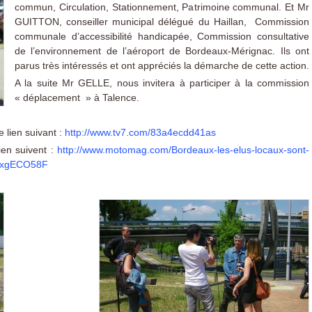
commun, Circulation, Stationnement, Patrimoine communal. Et Mr
GUITTON, conseiller municipal délégué du Haillan, Commission
communale d’accessibilité handicapée, Commission consultative
de l’environnement de l’aéroport de Bordeaux-Mérignac. Ils ont
parus très intéressés et ont appréciés la démarche de cette action.
A la suite Mr GELLE, nous invitera à participer à la commission
« déplacement » à Talence.
e lien suivant :
http://www.tv7.com/83a4ecdd41as
lien suivent :
http://www.motomag.com/Bordeaux-les-elus-locaux-sont-
8zxgECO58F