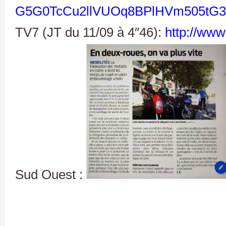
G5G0TcCu2llVUOq8BPlHVm505tG3
TV7 (JT du 11/09 à 4″46):
http://www
Sud Ouest :