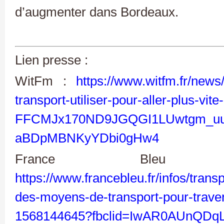
d’augmenter dans Bordeaux.
Lien presse :
WitFm :
https://www.witfm.fr/new
transport-utiliser-pour-aller-plus-vi
FFCMJx170ND9JGQGI1LUwtgm_uu
aBDpMBNKyYDbi0gHw4
France Bleu
https://www.francebleu.fr/infos/tran
des-moyens-de-transport-pour-trave
1568144645?fbclid=IwAR0AUnQDq